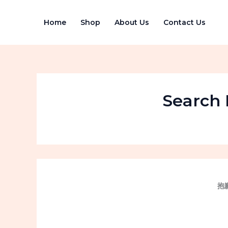
跳
至
Home
Shop
About Us
Contact Us
内
容
Search 
抱