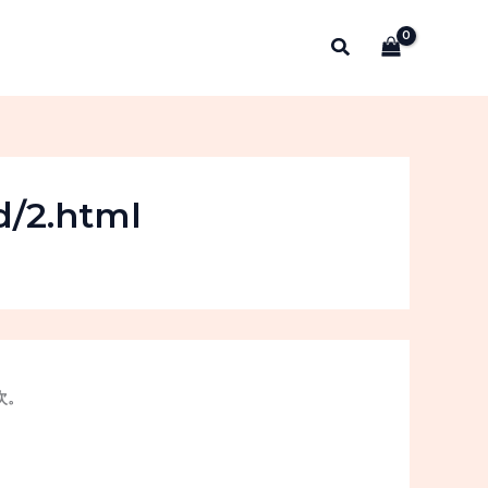
搜
索
d/2.html
次。