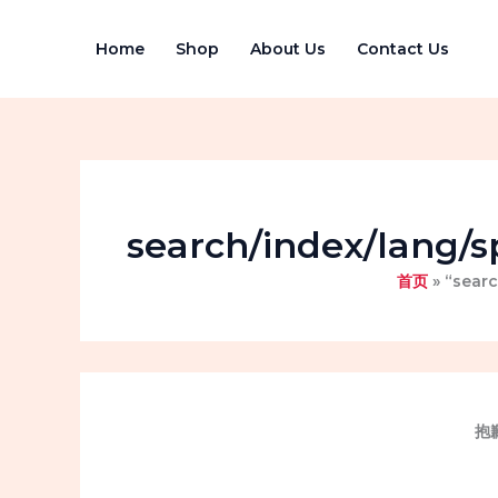
跳
至
Home
Shop
About Us
Contact Us
内
容
search/index/lang/
首页
“sear
抱