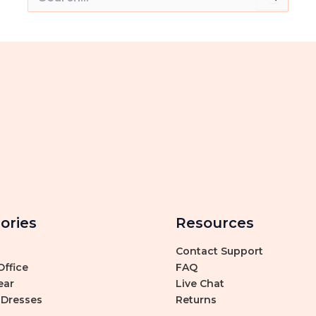
索：
ories
Resources
Contact Support
ffice
FAQ
ear
Live Chat
 Dresses
Returns