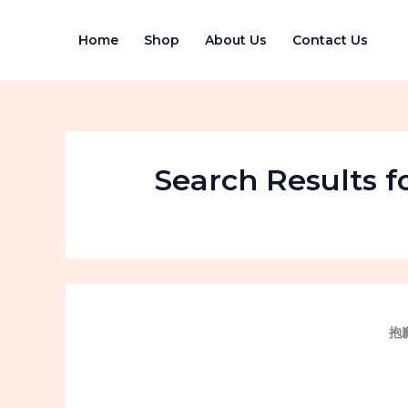
跳
至
Home
Shop
About Us
Contact Us
内
容
Search Results f
抱